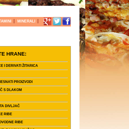
TAMINI
MINERALI
TE HRANE:
CE I DERIVATI ŽITARICA
ESNATI PROIZVODI
AČ S DLAKOM
TA DIVLJAČ
E RIBE
OVODNE RIBE