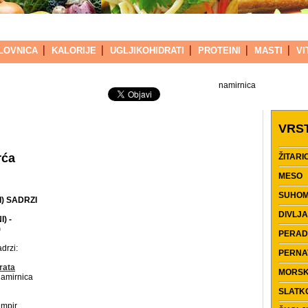
LOVNICA
KALORIJE
UGLJIKOHIDRATI
PROTEINI
MASTI
VI
namirnica
VRS
rća
ŽITARI
MESO
SUHOM
) SADRZI
DIVLJ
) -
)
PERAD
adrzi:
PERNA
rata
MORSK
 namirnica
SLATK
umpir