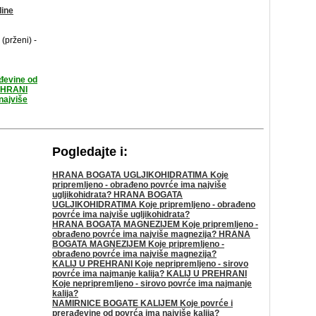
line
(prženi) -
đevine od
U HRANI
najviše
Pogledajte i:
HRANA BOGATA UGLJIKOHIDRATIMA Koje
pripremljeno - obrađeno povrće ima najviše
ugljikohidrata? HRANA BOGATA
UGLJIKOHIDRATIMA Koje pripremljeno - obrađeno
povrće ima najviše ugljikohidrata?
HRANA BOGATA MAGNEZIJEM Koje pripremljeno -
obrađeno povrće ima najviše magnezija? HRANA
BOGATA MAGNEZIJEM Koje pripremljeno -
obrađeno povrće ima najviše magnezija?
KALIJ U PREHRANI Koje nepripremljeno - sirovo
povrće ima najmanje kalija? KALIJ U PREHRANI
Koje nepripremljeno - sirovo povrće ima najmanje
kalija?
NAMIRNICE BOGATE KALIJEM Koje povrće i
prerađevine od povrća ima najviše kalija?