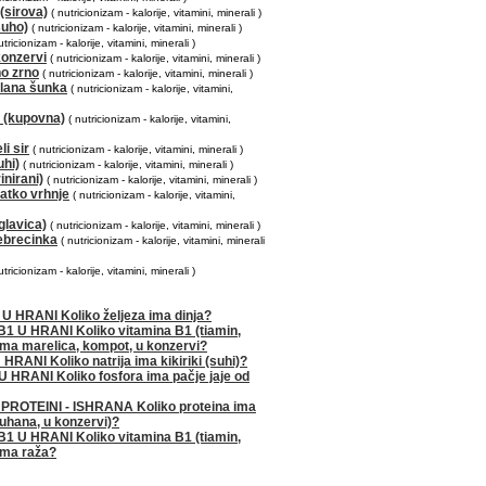
(sirova)
( nutricionizam - kalorije, vitamini, minerali )
suho)
( nutricionizam - kalorije, vitamini, minerali )
utricionizam - kalorije, vitamini, minerali )
konzervi
( nutricionizam - kalorije, vitamini, minerali )
o zrno
( nutricionizam - kalorije, vitamini, minerali )
lana šunka
( nutricionizam - kalorije, vitamini,
 (kupovna)
( nutricionizam - kalorije, vitamini,
li sir
( nutricionizam - kalorije, vitamini, minerali )
uhi)
( nutricionizam - kalorije, vitamini, minerali )
inirani)
( nutricionizam - kalorije, vitamini, minerali )
atko vrhnje
( nutricionizam - kalorije, vitamini,
glavica)
( nutricionizam - kalorije, vitamini, minerali )
ebrecinka
( nutricionizam - kalorije, vitamini, minerali
utricionizam - kalorije, vitamini, minerali )
 U HRANI Koliko
željeza
ima dinja?
B1 U HRANI Koliko
vitamina B1
(tiamin,
ima marelica, kompot, u konzervi?
 HRANI Koliko
natrija
ima kikiriki (suhi)?
U HRANI Koliko
fosfora
ima pačje jaje od
PROTEINI - ISHRANA Koliko
proteina
ima
kuhana, u konzervi)?
B1 U HRANI Koliko
vitamina B1
(tiamin,
ima raža?