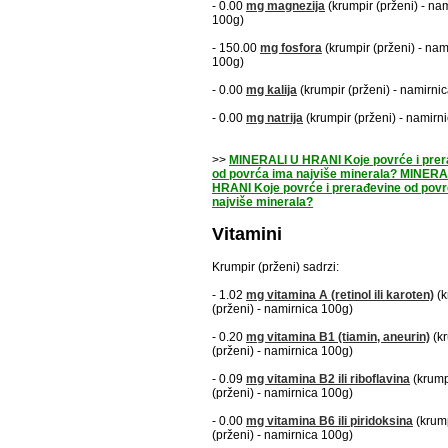
- 0.00
mg
magnezija
(krumpir (prženi) - na
100g)
- 150.00
mg
fosfora
(krumpir (prženi) - nam
100g)
- 0.00
mg
kalija
(krumpir (prženi) - namirni
- 0.00
mg
natrija
(krumpir (prženi) - namirn
>>
MINERALI U HRANI Koje povrće i prer
od povrća ima najviše minerala? MINERA
HRANI Koje povrće i prerađevine od pov
najviše minerala?
Vitamini
Krumpir (prženi) sadrzi:
- 1.02
mg
vitamina A
(retinol ili karoten)
(k
(prženi) - namirnica 100g)
- 0.20
mg
vitamina B1
(tiamin, aneurin)
(kr
(prženi) - namirnica 100g)
- 0.09
mg
vitamina B2
ili riboflavina
(krump
(prženi) - namirnica 100g)
- 0.00
mg
vitamina B6
ili piridoksina
(krum
(prženi) - namirnica 100g)