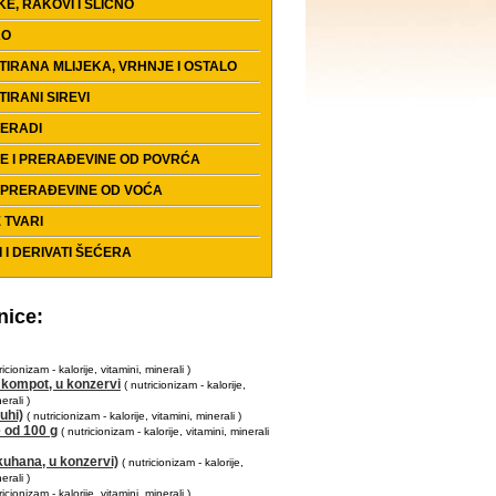
E, RAKOVI I SLIČNO
KO
IRANA MLIJEKA, VRHNJE I OSTALO
IRANI SIREVI
PERADI
E I PRERAĐEVINE OD POVRĆA
I PRERAĐEVINE OD VOĆA
 TVARI
 I DERIVATI ŠEĆERA
nice:
ricionizam - kalorije, vitamini, minerali )
 kompot, u konzervi
( nutricionizam - kalorije,
erali )
suhi)
( nutricionizam - kalorije, vitamini, minerali )
e od 100 g
( nutricionizam - kalorije, vitamini, minerali
kuhana, u konzervi)
( nutricionizam - kalorije,
erali )
ricionizam - kalorije, vitamini, minerali )