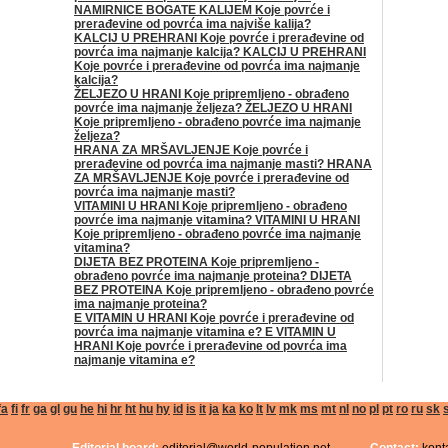
NAMIRNICE BOGATE KALIJEM Koje povrće i
prerađevine od povrća ima najviše kalija?
KALCIJ U PREHRANI Koje povrće i prerađevine od
povrća ima najmanje kalcija? KALCIJ U PREHRANI
Koje povrće i prerađevine od povrća ima najmanje
kalcija?
ŽELJEZO U HRANI Koje pripremljeno - obrađeno
povrće ima najmanje željeza? ŽELJEZO U HRANI
Koje pripremljeno - obrađeno povrće ima najmanje
željeza?
HRANA ZA MRŠAVLJENJE Koje povrće i
prerađevine od povrća ima najmanje masti? HRANA
ZA MRŠAVLJENJE Koje povrće i prerađevine od
povrća ima najmanje masti?
VITAMINI U HRANI Koje pripremljeno - obrađeno
povrće ima najmanje vitamina? VITAMINI U HRANI
Koje pripremljeno - obrađeno povrće ima najmanje
vitamina?
DIJETA BEZ PROTEINA Koje pripremljeno -
obrađeno povrće ima najmanje proteina? DIJETA
BEZ PROTEINA Koje pripremljeno - obrađeno povrće
ima najmanje proteina?
E VITAMIN U HRANI Koje povrće i prerađevine od
povrća ima najmanje vitamina e? E VITAMIN U
HRANI Koje povrće i prerađevine od povrća ima
najmanje vitamina e?
fa
fi
fr
ga
gl
gu
he
hi
hr
ht
hu
hy
id
is
it
ja
ka
ko
lt
lv
mk
ms
mt
nl
no
pl
pt
ro
ru
sk
s
Editorial board:
editorial@world-population.net
Contact:
kont