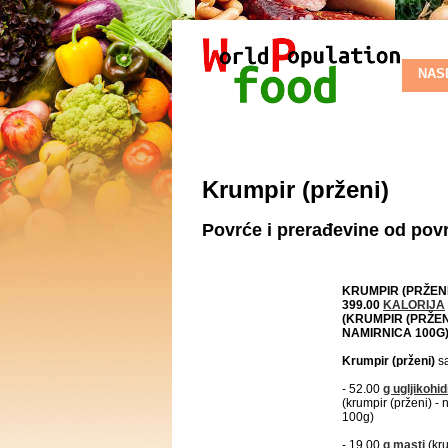
NAS
Krumpir (prženi)
Povrće i prerađevine od pov
KRUMPIR (PRŽENI
399.00
KALORIJA
(KRUMPIR (PRŽENI
NAMIRNICA 100G
Krumpir (prženi)
s
- 52.00
g
ugljikohid
(krumpir (prženi) -
100g)
- 19.00
g
masti
(kr