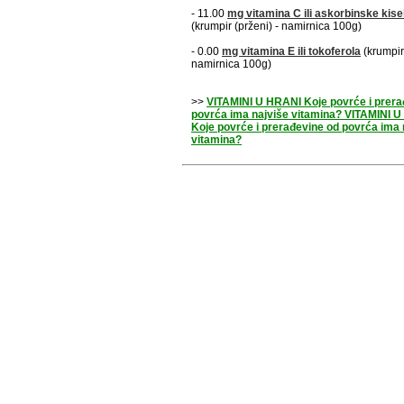
- 11.00
mg
vitamina C
ili askorbinske kise
(krumpir (prženi) - namirnica 100g)
- 0.00
mg
vitamina E
ili tokoferola
(krumpir 
namirnica 100g)
>>
VITAMINI U HRANI Koje povrće i prera
povrća ima najviše vitamina? VITAMINI 
Koje povrće i prerađevine od povrća ima 
vitamina?