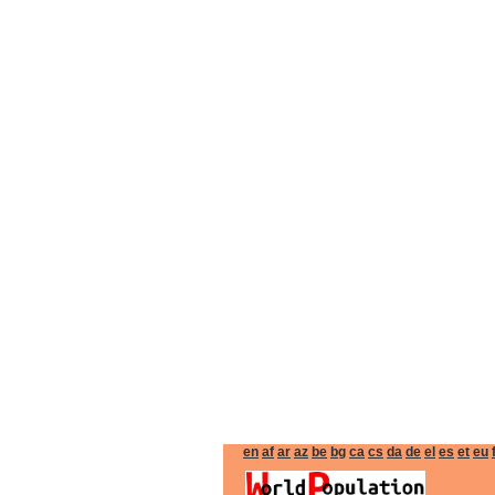
en
af
ar
az
be
bg
ca
cs
da
de
el
es
et
eu