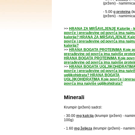
(prženi) - namirnic
- 5.00
g
proteina
(k
(prženi) - namirnic
>>
HRANA ZA MRŠAVLJENJE Kalorije - k
povrće i prerađevine od povrća ima najm
kalorija? HRANA ZA MRŠAVLJENJE Kalori
povrće i prerađevine od povrća ima najm
kalorija?
>>
HRANA BOGATA PROTEINIMA Koje po
prerađevine od povrća ima najviše prote
HRANA BOGATA PROTEINIMA Koje povrć
prerađevine od povrća ima najviše prote
>>
HRANA BOGATA UGLJIKOHIDRATIMA
povrće i prerađevine od povrća ima najvi
ugljikohidrata? HRANA BOGATA
UGLJIKOHIDRATIMA Koje povrće i prerađ
povrća ima najviše ugljikohidrata?
Minerali
Krumpir (prženi) sadrzi:
- 30.00
mg
kalcija
(krumpir (prženi) - namir
100g)
- 1.60
mg
željeza
(krumpir (prženi) - namir