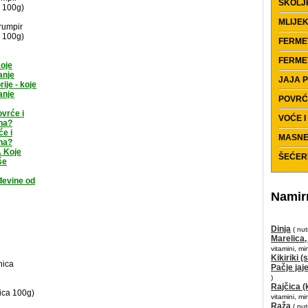
ŠKOLJK
a 100g)
MLIJE
rumpir
a 100g)
FERMET
FERMET
oje
anje
JAJA 
je - koje
anje
POVRĆ
vrće i
VOĆE 
ina?
e i
MASNE
ina?
 Koje
ŠEĆERI
še
evine od
Namir
Dinja
( nut
Marelica,
vitamini, min
Kikiriki (
nica
Pačje jaj
)
Rajčica (
nica 100g)
vitamini, min
Raža
( nut