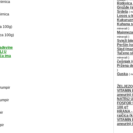
mirnica
Rotkvica 
Grožđe (
Srdela
( n
irnica
Losos u 
Kukuruzn
Kuhana s
ca 100g)
minerali )
Majoneza
ica 100g)
minerali )
Svježi bije
Peršin (s
ađevine
Sleđ (mar
LI U
Tučeno sl
rća ima
minerali )
češnjak (
Pržena d
)
Guska
( n
ŽELJEZO
rumpir
VITAMIN 
aneurin) 
NATRIJ U
umpir
FOSFOR 
100 g?
HRANA - 
ir
rajčica (
VITAMIN 
aneurin) 
pir