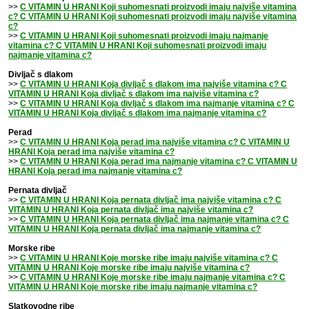
>>
C VITAMIN U HRANI Koji suhomesnati proizvodi imaju najviše vitamina
c? C VITAMIN U HRANI Koji suhomesnati proizvodi imaju najviše vitamina
c?
>>
C VITAMIN U HRANI Koji suhomesnati proizvodi imaju najmanje
vitamina c? C VITAMIN U HRANI Koji suhomesnati proizvodi imaju
najmanje vitamina c?
Divljač s dlakom
>>
C VITAMIN U HRANI Koja divljač s dlakom ima najviše vitamina c? C
VITAMIN U HRANI Koja divljač s dlakom ima najviše vitamina c?
>>
C VITAMIN U HRANI Koja divljač s dlakom ima najmanje vitamina c? C
VITAMIN U HRANI Koja divljač s dlakom ima najmanje vitamina c?
Perad
>>
C VITAMIN U HRANI Koja perad ima najviše vitamina c? C VITAMIN U
HRANI Koja perad ima najviše vitamina c?
>>
C VITAMIN U HRANI Koja perad ima najmanje vitamina c? C VITAMIN U
HRANI Koja perad ima najmanje vitamina c?
Pernata divljač
>>
C VITAMIN U HRANI Koja pernata divljač ima najviše vitamina c? C
VITAMIN U HRANI Koja pernata divljač ima najviše vitamina c?
>>
C VITAMIN U HRANI Koja pernata divljač ima najmanje vitamina c? C
VITAMIN U HRANI Koja pernata divljač ima najmanje vitamina c?
Morske ribe
>>
C VITAMIN U HRANI Koje morske ribe imaju najviše vitamina c? C
VITAMIN U HRANI Koje morske ribe imaju najviše vitamina c?
>>
C VITAMIN U HRANI Koje morske ribe imaju najmanje vitamina c? C
VITAMIN U HRANI Koje morske ribe imaju najmanje vitamina c?
Slatkovodne ribe