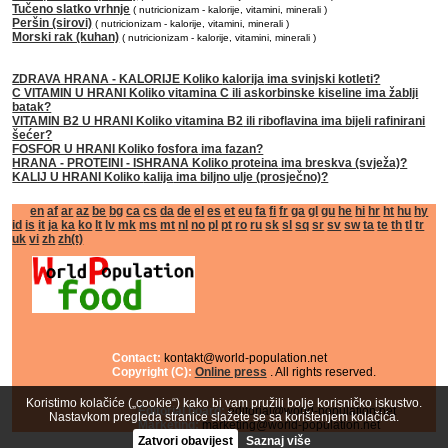
Tučeno slatko vrhnje
( nutricionizam - kalorije, vitamini, minerali )
Peršin (sirovi)
( nutricionizam - kalorije, vitamini, minerali )
Morski rak (kuhan)
( nutricionizam - kalorije, vitamini, minerali )
ZDRAVA HRANA - KALORIJE Koliko
kalorija
ima svinjski kotleti?
C VITAMIN U HRANI Koliko
vitamina C
ili askorbinske kiseline ima žablji
batak?
VITAMIN B2 U HRANI Koliko
vitamina B2
ili riboflavina ima bijeli rafinirani
šećer?
FOSFOR U HRANI Koliko
fosfora
ima fazan?
HRANA - PROTEINI - ISHRANA Koliko
proteina
ima breskva (svježa)?
KALIJ U HRANI Koliko
kalija
ima biljno ulje (prosječno)?
en
af
ar
az
be
bg
ca
cs
da
de
el
es
et
eu
fa
fi
fr
ga
gl
gu
he
hi
hr
ht
hu
hy
id
is
it
ja
ka
ko
lt
lv
mk
ms
mt
nl
no
pl
pt
ro
ru
sk
sl
sq
sr
sv
sw
ta
te
th
tl
tr
uk
vi
zh
zh(t)
Contact:
kontakt@world-population.net
Copyright (C):
Online press
. All rights reserved.
Koristimo kolačiće („cookie“) kako bi vam pružili bolje korisničko iskustvo.
Editorial board:
editorial@world-population.net
Nastavkom pregleda stranice slažete se sa korištenjem kolačića.
Marketing:
marketing@world-population.net
Zatvori obavijest
Saznaj više