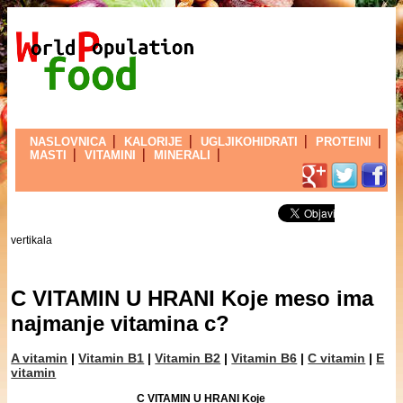
NASLOVNICA
KALORIJE
UGLJIKOHIDRATI
PROTEINI
MASTI
VITAMINI
MINERALI
vertikala
C VITAMIN U HRANI Koje meso ima
najmanje vitamina c?
A vitamin
|
Vitamin B1
|
Vitamin B2
|
Vitamin B6
|
C vitamin
|
E
vitamin
C VITAMIN U HRANI Koje