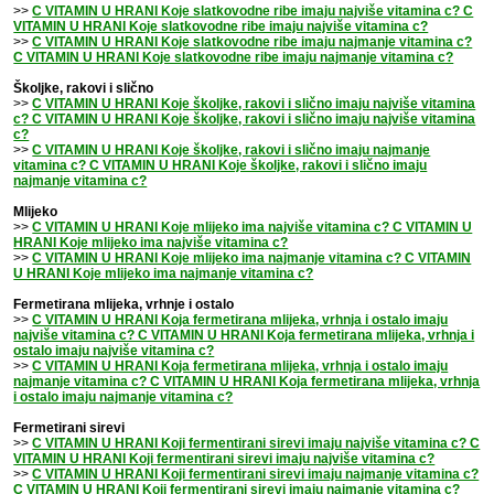
>>
C VITAMIN U HRANI Koje slatkovodne ribe imaju najviše vitamina c? C
VITAMIN U HRANI Koje slatkovodne ribe imaju najviše vitamina c?
>>
C VITAMIN U HRANI Koje slatkovodne ribe imaju najmanje vitamina c?
C VITAMIN U HRANI Koje slatkovodne ribe imaju najmanje vitamina c?
Školjke, rakovi i slično
>>
C VITAMIN U HRANI Koje školjke, rakovi i slično imaju najviše vitamina
c? C VITAMIN U HRANI Koje školjke, rakovi i slično imaju najviše vitamina
c?
>>
C VITAMIN U HRANI Koje školjke, rakovi i slično imaju najmanje
vitamina c? C VITAMIN U HRANI Koje školjke, rakovi i slično imaju
najmanje vitamina c?
Mlijeko
>>
C VITAMIN U HRANI Koje mlijeko ima najviše vitamina c? C VITAMIN U
HRANI Koje mlijeko ima najviše vitamina c?
>>
C VITAMIN U HRANI Koje mlijeko ima najmanje vitamina c? C VITAMIN
U HRANI Koje mlijeko ima najmanje vitamina c?
Fermetirana mlijeka, vrhnje i ostalo
>>
C VITAMIN U HRANI Koja fermetirana mlijeka, vrhnja i ostalo imaju
najviše vitamina c? C VITAMIN U HRANI Koja fermetirana mlijeka, vrhnja i
ostalo imaju najviše vitamina c?
>>
C VITAMIN U HRANI Koja fermetirana mlijeka, vrhnja i ostalo imaju
najmanje vitamina c? C VITAMIN U HRANI Koja fermetirana mlijeka, vrhnja
i ostalo imaju najmanje vitamina c?
Fermetirani sirevi
>>
C VITAMIN U HRANI Koji fermentirani sirevi imaju najviše vitamina c? C
VITAMIN U HRANI Koji fermentirani sirevi imaju najviše vitamina c?
>>
C VITAMIN U HRANI Koji fermentirani sirevi imaju najmanje vitamina c?
C VITAMIN U HRANI Koji fermentirani sirevi imaju najmanje vitamina c?