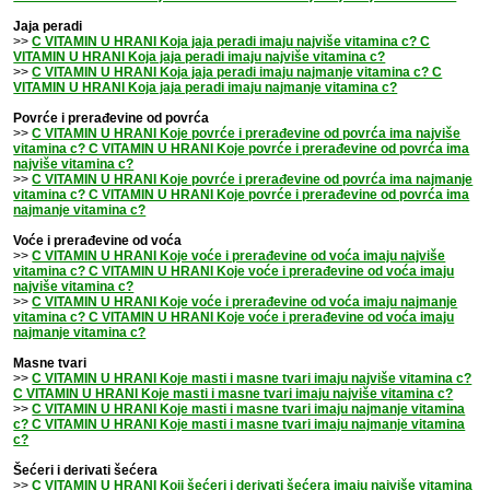
Jaja peradi
>>
C VITAMIN U HRANI Koja jaja peradi imaju najviše vitamina c? C
VITAMIN U HRANI Koja jaja peradi imaju najviše vitamina c?
>>
C VITAMIN U HRANI Koja jaja peradi imaju najmanje vitamina c? C
VITAMIN U HRANI Koja jaja peradi imaju najmanje vitamina c?
Povrće i prerađevine od povrća
>>
C VITAMIN U HRANI Koje povrće i prerađevine od povrća ima najviše
vitamina c? C VITAMIN U HRANI Koje povrće i prerađevine od povrća ima
najviše vitamina c?
>>
C VITAMIN U HRANI Koje povrće i prerađevine od povrća ima najmanje
vitamina c? C VITAMIN U HRANI Koje povrće i prerađevine od povrća ima
najmanje vitamina c?
Voće i prerađevine od voća
>>
C VITAMIN U HRANI Koje voće i prerađevine od voća imaju najviše
vitamina c? C VITAMIN U HRANI Koje voće i prerađevine od voća imaju
najviše vitamina c?
>>
C VITAMIN U HRANI Koje voće i prerađevine od voća imaju najmanje
vitamina c? C VITAMIN U HRANI Koje voće i prerađevine od voća imaju
najmanje vitamina c?
Masne tvari
>>
C VITAMIN U HRANI Koje masti i masne tvari imaju najviše vitamina c?
C VITAMIN U HRANI Koje masti i masne tvari imaju najviše vitamina c?
>>
C VITAMIN U HRANI Koje masti i masne tvari imaju najmanje vitamina
c? C VITAMIN U HRANI Koje masti i masne tvari imaju najmanje vitamina
c?
Šećeri i derivati šećera
>>
C VITAMIN U HRANI Koji šećeri i derivati šećera imaju najviše vitamina